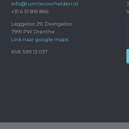
info@ruimtevoorhelden.nl
J
+31 6 51 816 866
I
Leggeloo 29, Dwingeloo
7991 PW Drenthe
Link naar google maps
KVK 599 13 037