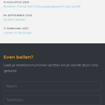
15 AUGUSTUS 2026
Boeken Feest Een Nieuwjaarsspeech aan jezelf
04 SEPTEMBER 2026
Buiten Atelier
11 FEBRUARI 2027
Leven in de knop
Even bellen?
Laat je telefoonnummer achter en je wordt door ons
gebeld