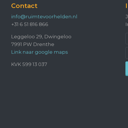
Contact
info@ruimtevoorhelden.nl
J
+31 6 51 816 866
I
Leggeloo 29, Dwingeloo
7991 PW Drenthe
Link naar google maps
KVK 599 13 037