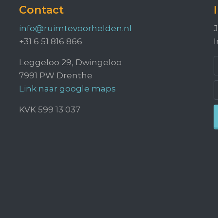
Contact
info@ruimtevoorhelden.nl
J
+31 6 51 816 866
I
Leggeloo 29, Dwingeloo
7991 PW Drenthe
Link naar google maps
KVK 599 13 037