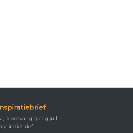
Inspiratiebrief
a, ik ontvang graag jullie
nspiratiebrief