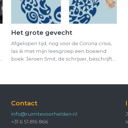
Het grote gevecht
Afgelopen tijd, nog voor de Corona crisis,
las ik met mijn leesgroep een boeiend
…
boek. Jeroen Smit, de schrijver, beschrijft…
Contact
info@ruimtevoorhelden.nl
J
+31 6 51 816 866
I