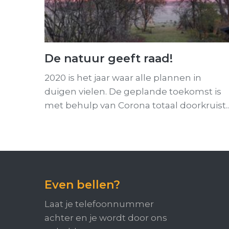
De natuur geeft raad!
2020 is het jaar waar alle plannen in
duigen vielen. De geplande toekomst is
met behulp van Corona totaal doorkruist.
Even bellen?
Laat je telefoonnummer
achter en je wordt door ons