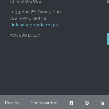
+31 6 51 816 866
I
Leggeloo 29, Dwingeloo
7991 PW Drenthe
Link naar google maps
KVK 599 13 037
Privacy
Voorwaarden