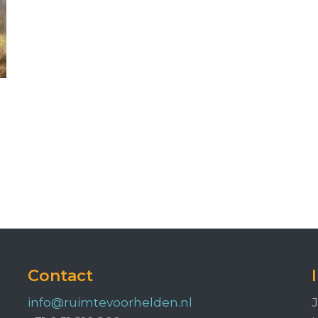
Contact
info@ruimtevoorhelden.nl
J