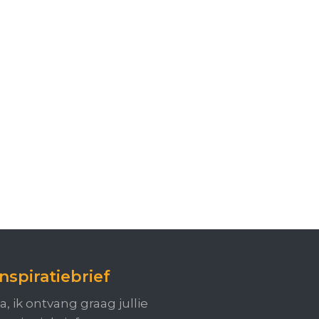
Inspiratiebrief
a, ik ontvang graag jullie