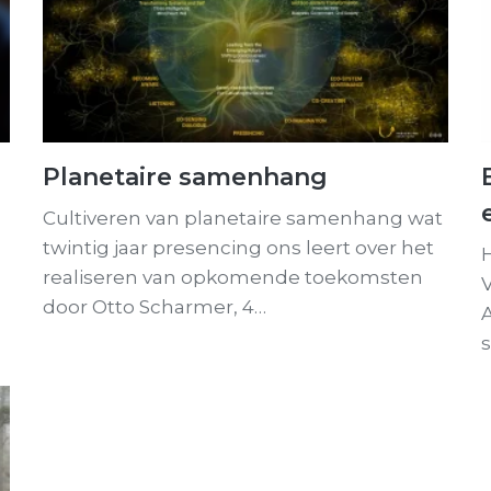
Planetaire samenhang
Cultiveren van planetaire samenhang wat
twintig jaar presencing ons leert over het
realiseren van opkomende toekomsten
door Otto Scharmer, 4…
A
s