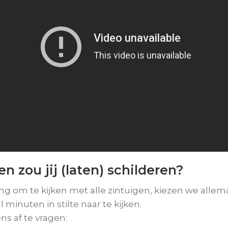
en zou jij (laten) schilderen?
ng om te kijken met alle zintuigen, kiezen we allema
 minuten in stilte naar te kijken.
s af te vragen: