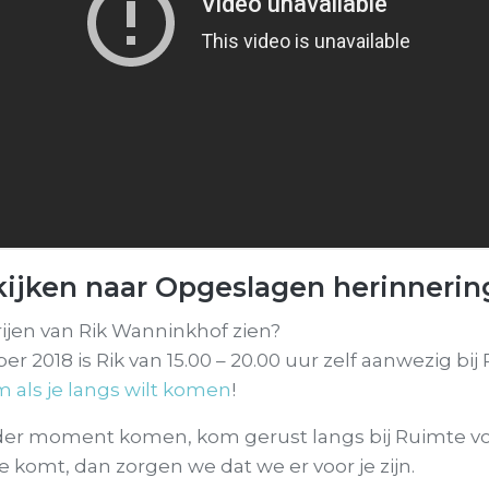
k kijken naar Opgeslagen herinneri
rijen van Rik Wanninkhof zien?
r 2018 is Rik van 15.00 – 20.00 uur zelf aanwezig bij
 als je langs wilt komen
!
nder moment komen, kom gerust langs bij Ruimte vo
e komt, dan zorgen we dat we er voor je zijn.