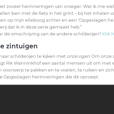
 niet zoveel herinneringen van vroeger. Wat ik me wel
allen ben met de fiets in het grint – bij het inhalen v
eken op mijn elleboog achter en een ‘Opgeslagen heri
erij dat ik in deze serie gemaakt heb.”
r de omschrijving van de andere schilderijen?
Klik h
je zintuigen
aar schilderijen te kijken met
onze ogen
. Om onze 
digt Rik Wanninkhof een aantal mensen uit om met 
 voorwerp te pakken en te voelen, te ruiken en zich
e Opgeslagen herinneringen die dit oproept.