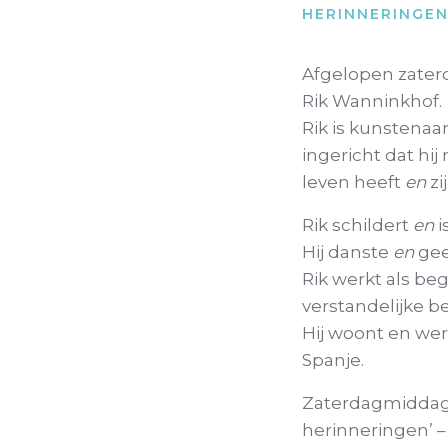
HERINNERINGE
Afgelopen zater
Rik Wanninkhof.
Rik is kunstenaar
ingericht dat hij 
leven heeft
en
zi
Rik schildert
en
i
Hij danste
en
gee
Rik werkt als b
verstandelijke b
Hij woont en werk
Spanje.
Zaterdagmiddag n
herinneringen’ –