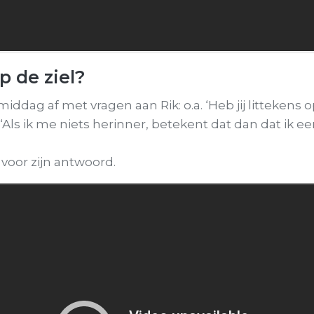
p de ziel?
dag af met vragen aan Rik: o.a. ‘Heb jij littekens op
: ‘Als ik me niets herinner, betekent dat dan dat ik 
e voor zijn antwoord.