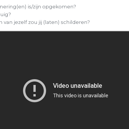
nering(en) is/zijn opgekomen?
tuig?
 van jezelf zou jij (laten) schilderen?