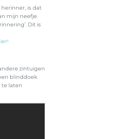
 herinner, is dat
an mijn neefje.
nnering’. Dit is
ier!
andere zintuigen
een blinddoek
 te laten