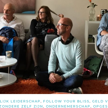
LIJK LEIDERSCHAP
,
FOLLOW YOUR BLISS
,
GELD 
ZONDERE ZELF ZIJN
,
ONDERNEMERSCHAP
,
OPGES