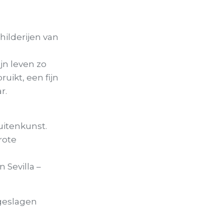
ilderijen van
ijn leven zo
ruikt, een fijn
r.
uitenkunst.
rote
 Sevilla –
pgeslagen