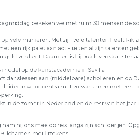
N
dagmiddag bekeken we met ruim 30 mensen de sch
 op vele manieren. Met zijn vele talenten heeft Rik z
met een rijk palet aan activiteiten al zijn talenten geb
jn geld verdient. Daarmee is hij ook levenskunstenaa
s model op de kunstacademie in Sevilla.
ft danslessen aan (middelbare) scholieren en op B
egeleider in wooncentra met volwassenen met een g
eperking.
t in de zomer in Nederland en de rest van het jaar in
am hij ons mee op reis langs zijn schilderijen ‘O
 9 lichamen met littekens.