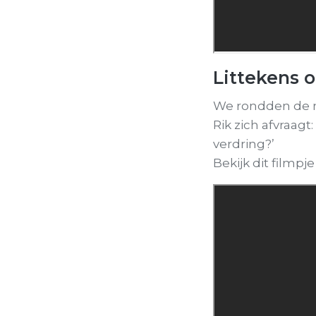
Littekens o
We rondden de mid
Rik zich afvraagt
verdring?’
Bekijk dit filmpj