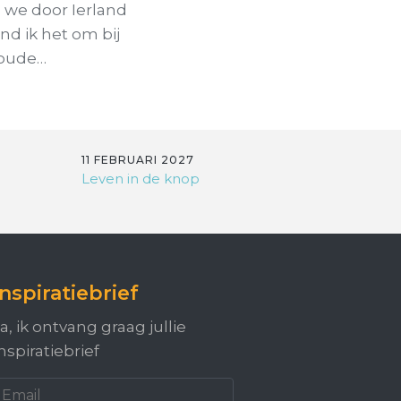
 we door Ierland
nd ik het om bij
 oude…
11 FEBRUARI 2027
Leven in de knop
Inspiratiebrief
a, ik ontvang graag jullie
nspiratiebrief