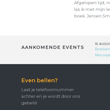
Afgelopen tijd, n
las ik met mijn 
boek. Jeroen Smi
15 AUGU
AANKOMENDE EVENTS
Boeken
Nieuwja
Even bellen?
Laat je telefoonnummer
achter en je wordt door ons
gebeld