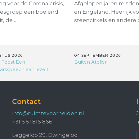
og voor de Corona crisis,
Afgelopen jaren reisden
leesgroep een boeiend
en Engeland. Heerlijk vo
t, de…
steencirkels en andere
STUS 2026
04 SEPTEMBER 2026
 Feest Een
Buiten Atelier
arsspeech aan jezelf
Contact
info@ruimtevoorhelden.nl
J
+31 6 51 816 866
I
Leggeloo 29, Dwingeloo