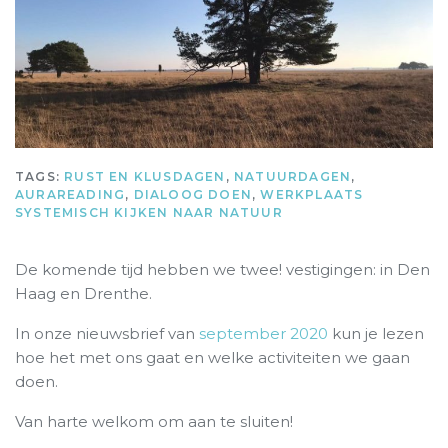
TAGS:
RUST EN KLUSDAGEN
,
NATUURDAGEN
,
AURAREADING
,
DIALOOG DOEN
,
WERKPLAATS
SYSTEMISCH KIJKEN NAAR NATUUR
De komende tijd hebben we twee! vestigingen: in Den
Haag en Drenthe.
In onze nieuwsbrief van
september 2020
kun je lezen
hoe het met ons gaat en welke activiteiten we gaan
doen.
Van harte welkom om aan te sluiten!