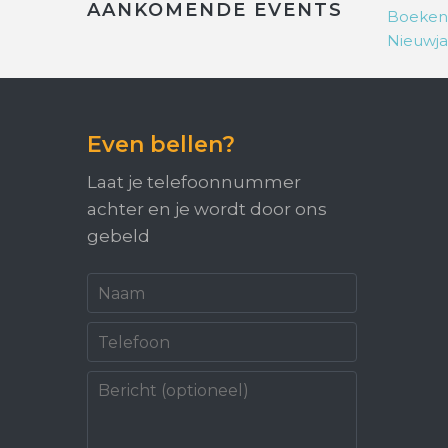
AANKOMENDE EVENTS
Boeken
Nieuwja
Even bellen?
Laat je telefoonnummer
achter en je wordt door ons
gebeld