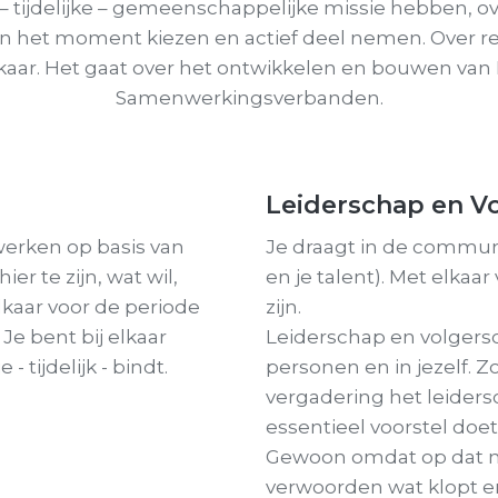
– tijdelijke – gemeenschappelijke missie hebben, o
n het moment kiezen en actief deel nemen. Over re
lkaar. Het gaat over het ontwikkelen en bouwen van
Samenwerkingsverbanden.
Leiderschap en V
erken op basis van
Je draagt in de communi
er te zijn, wat wil,
en je talent). Met elkaar
lkaar voor de periode
zijn.
 Je bent bij elkaar
Leiderschap en volgersc
 tijdelijk - bindt.
personen en in jezelf. Z
vergadering het leider
essentieel voorstel doe
Gewoon omdat op dat m
verwoorden wat klopt e