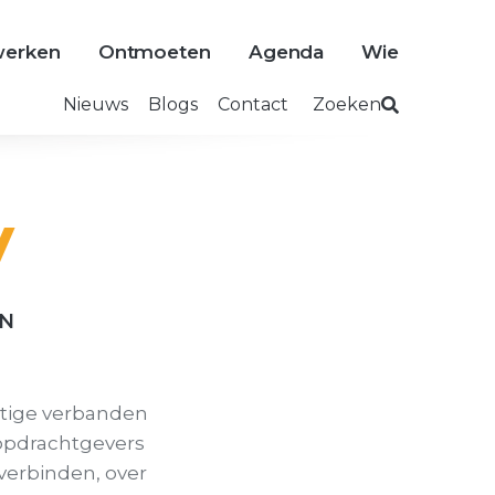
erken
Ontmoeten
Agenda
Wie
Nieuws
Blogs
Contact
Zoeken
y
EN
tige verbanden
opdrachtgevers
verbinden, over