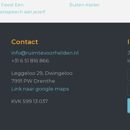
 Feest Een
Buiten Atelier
arsspeech aan jezelf
Contact
info@ruimtevoorhelden.nl
J
+31 6 51 816 866
I
Leggeloo 29, Dwingeloo
7991 PW Drenthe
Link naar google maps
KVK 599 13 037