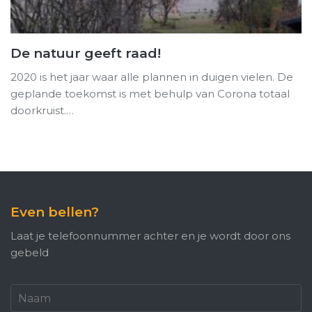
De natuur geeft raad!
2020 is het jaar waar alle plannen in duigen vielen. De
geplande toekomst is met behulp van Corona totaal
doorkruist.…
Even bellen?
Laat je telefoonnummer achter en je wordt door ons
gebeld