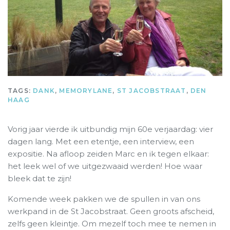
TAGS:
DANK
,
MEMORYLANE
,
ST JACOBSTRAAT
,
DEN
HAAG
Vorig jaar vierde ik uitbundig mijn 60e verjaardag: vier
dagen lang. Met een etentje, een interview, een
expositie. Na afloop zeiden
Marc
en ik tegen elkaar:
het leek wel of we uitgezwaaid werden! Hoe waar
bleek dat te zijn!
Komende week pakken we de spullen in van ons
werkpand in de St Jacobstraat. Geen groots afscheid,
zelfs geen kleintje. Om mezelf toch mee te nemen in