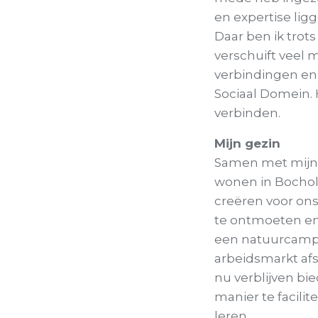
en expertise lig
Daar ben ik trots
verschuift veel 
verbindingen en
Sociaal Domein.
verbinden.
Mijn gezin
Samen met mijn g
wonen in Bochol
creëren voor ons
te ontmoeten en 
een natuurcampi
arbeidsmarkt afs
nu verblijven bi
manier te facili
leren.