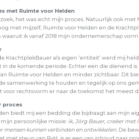
es met Ruimte voor Helden
zoek, het was echt mij́n proces. Natuurlijk ook met
nog met mijzelf, Ruimte voor Helden en de Krachtp
an waaruit ik vanaf 2018 mijn ondernemerschap vor
r
 KrachtplekBauer als eigen ‘entiteit’ werd mij helde
t in de komende periode. Echter een die dienend is
 van Ruimte voor Helden en minder zichtbaar.
Dit bi
de samenwerking te houden en tegelijk op ons ge
 voor rechtsvorm er naar de toekomst het meest d
r proces
en biedt mij een bedding die bijdraagt aan mijn ei
 mijn persoonlijke missie:
ik, Jörg Bauer, creëer met l
r mensen kunnen verbinden en ontwikkelen.
De bewe
 met steun van RvH, is er een van inhoud naar proc