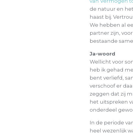
van Vermogen t
de natuur en het
haast bij. Vertro
We hebben al ee
partner zijn, vo
bestaande same
Ja-woord
Wellicht voor so
heb ik gehad met
bent verliefd, s
verschoof er daar
zeggen dat zij mi
het uitspreken v
onderdeel geword
In de periode va
heel wezenlijk w