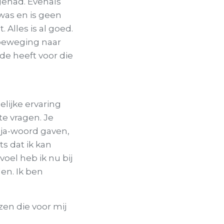
 gehad. Evenals
 was en is geen
 Alles is al goed.
beweging naar
de heeft voor die
lijke ervaring
te vragen. Je
 ja-woord gaven,
ts dat ik kan
voel heb ik nu bij
en. Ik ben
zen die voor mij