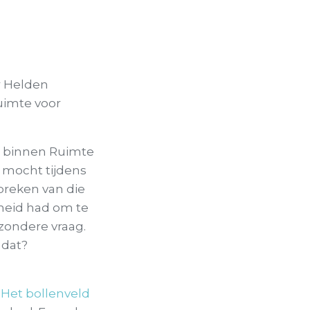
or Helden
Ruimte voor
er binnen Ruimte
k mocht tijdens
preken van die
dheid had om te
zondere vraag.
 dat?
.
Het bollenveld