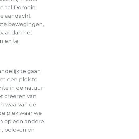
ociaal Domein.
 de aandacht
nste bewegingen,
baar dan het
n en te
ndelijk te gaan
om een plek te
mte in de natuur
et creëren van
en waarvan de
 de plek waar we
en op een andere
en, beleven en