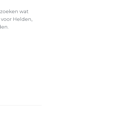
rzoeken wat
 voor Helden,
den.