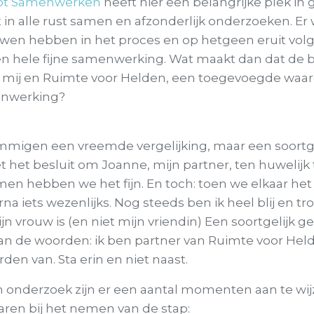
ot Samenwerken
heeft hier een belangrijke plek in
 in alle rust samen en afzonderlijk onderzoeken. Er
uwen hebben in het proces en op hetgeen eruit volgt.
n hele fijne samenwerking. Wat maakt dan dat de 
or mij en Ruimte voor Helden, een toegevoegde waar
nwerking?
mmigen een vreemde vergelijking, maar een soortge
 het besluit om Joanne, mijn partner, ten huwelijk 
amen hebben we het fijn. En toch: toen we elkaar het
na iets wezenlijks. Nog steeds ben ik heel blij en tro
jn vrouw is (en niet mijn vriendin) Een soortgelijk ge
an de woorden: ik ben partner van Ruimte voor Held
en van. Sta erin en niet naast.
n onderzoek zijn er een aantal momenten aan te wij
aren bij het nemen van de stap: