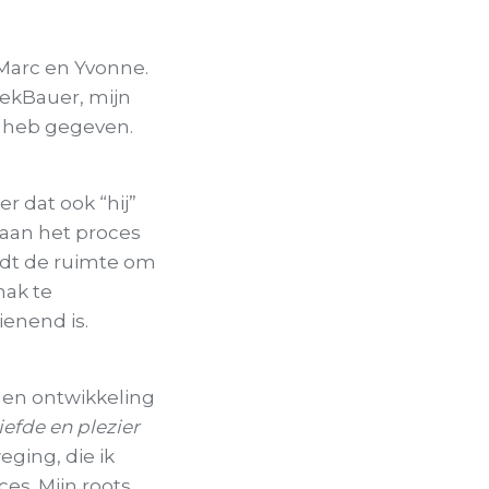
 Marc en Yvonne.
lekBauer, mijn
m heb gegeven.
r dat ook “hij”
 aan het proces
edt de ruimte om
mak te
ienend is.
gen ontwikkeling
iefde en plezier
ging, die ik
es. Mijn roots