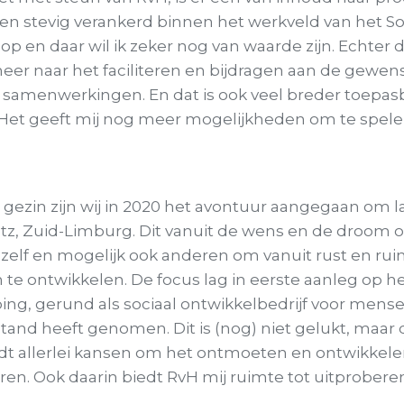
gen stevig verankerd binnen het werkveld van het S
 op en daar wil ik zeker nog van waarde zijn. Echter
meer naar het faciliteren en bijdragen aan de gewe
 samenwerkingen. En dat is ook veel breder toepas
 Het geeft mij nog meer mogelijkheden om te spele
ezin zijn wij in 2020 het avontuur aangegaan om la
tz, Zuid-Limburg. Dit vanuit de wens en de droom 
zelf en mogelijk ook anderen om vanuit rust en rui
te ontwikkelen. De focus lag in eerste aanleg op h
ng, gerund als sociaal ontwikkelbedrijf voor mens
tand heeft genomen. Dit is (nog) niet gelukt, maar
edt allerlei kansen om het ontmoeten en ontwikkel
teren. Ook daarin biedt RvH mij ruimte tot uitprober