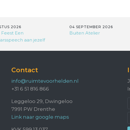
STUS 2026
04 SEPTEMBER 2026
 Feest Een
Buiten Atelier
arsspeech aan jezelf
Contact
info@ruimtevoorhelden.nl
J
+31 6 51 816 866
I
Leggeloo 29, Dwingeloo
7991 PW Drenthe
Link naar google maps
KVK 599 13 037