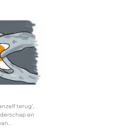
vanzelf terug’,
eiderschap en
van…