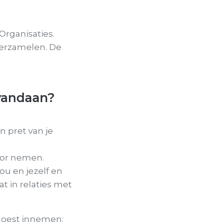
Organisaties.
verzamelen. De
 vandaan?
en pret van je
voor nemen.
jou en jezelf en
at in relaties met
 moest innemen: