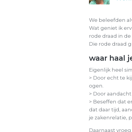
We beleefden alw
Wat geniet ik er
rode draad in d
Die rode draad g
waar haal j
Eigenlijk heel si
> Door echt te kij
ogen.
> Door aandacht t
> Beseffen dat er
dat daar tijd, aa
je zakenrelatie, 
Daarnaast vroeg 