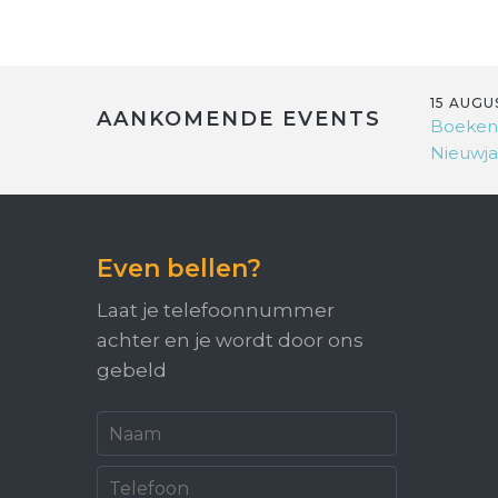
15 AUGU
AANKOMENDE EVENTS
Boeken
Nieuwja
Even bellen?
Laat je telefoonnummer
achter en je wordt door ons
gebeld