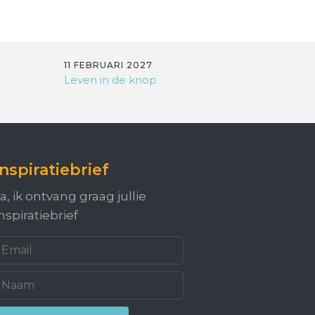
11 FEBRUARI 2027
Leven in de knop
Inspiratiebrief
a, ik ontvang graag jullie
nspiratiebrief