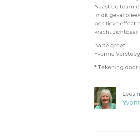
Naast de teamlei
In dit geval bl
positieve effect
kracht zichtbaa
harte groet
Yvonne Verstee
* Tekening door 
Lees 
Yvon