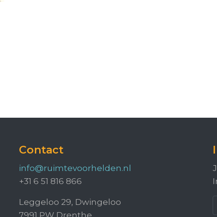
Contact
info@ruimtevoorhelden.nl
J
+31 6 51 816 866
I
Leggeloo 29, Dwingeloo
7991 PW Drenthe