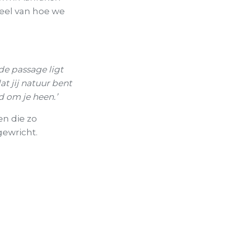
eel van hoe we
de passage ligt
t jij natuur bent
d om je heen.’
n die zo
gewricht.