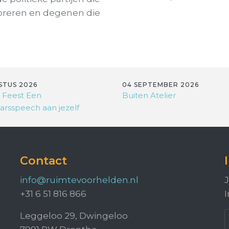
oreren en degenen die
STUS 2026
04 SEPTEMBER 2026
 Feest Een
Buiten Atelier
arsspeech aan jezelf
Contact
info@ruimtevoorhelden.nl
J
+31 6 51 816 866
I
Leggeloo 29, Dwingeloo