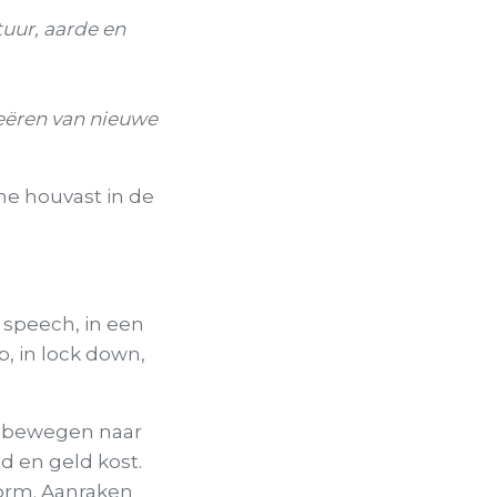
uur, aarde en
eëren van nieuwe
e houvast in de
 speech, in een
p, in lock down,
We bewegen naar
d en geld kost.
vorm. Aanraken