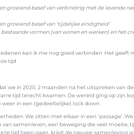
en groeiend besef van verbinding met de levende nat
n groeiend besef van ‘tijdelijke eindigheid’
n bestaande vormen (van wonen en werken) en het cr
edenen kan ik me nog goed verbinden. Het geeft m
e tijd.
 dat we in 2020, 2 maanden na het uitspreken van de
zarre tijd terecht kwamen. De wereld ging op zijn ko
weer in een (gedeeltelijke) lock down.
ekerheden. We zitten met elkaar in een ‘passage’. 
van samenleven, een beweging die veel moeite, tij
deze tijd heen gaan, krijgt de nieuwe samenleving 