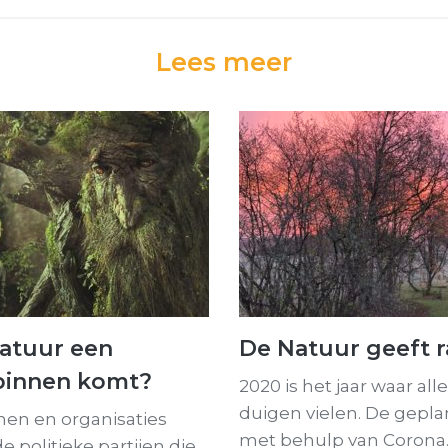
Lees meer
Natuur een
De Natuur geeft r
 binnen komt?
2020 is het jaar waar all
duigen vielen. De gepl
men en organisaties
met behulp van Corona
 politieke partijen die