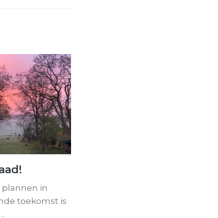
aad!
e plannen in
ande toekomst is
…