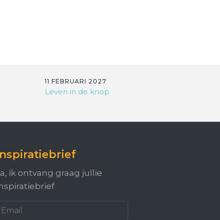
11 FEBRUARI 2027
Leven in de knop
Inspiratiebrief
a, ik ontvang graag jullie
nspiratiebrief