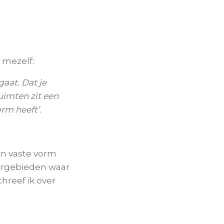
 mezelf:
gaat. Dat je
uimten zit een
rm heeft’.
en vaste vorm
uurgebieden waar
hreef ik over