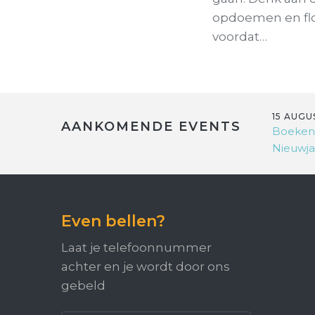
opdoemen en fl
voordat…
15 AUGU
AANKOMENDE EVENTS
Boeken
Nieuwja
Even bellen?
Laat je telefoonnummer
achter en je wordt door ons
gebeld