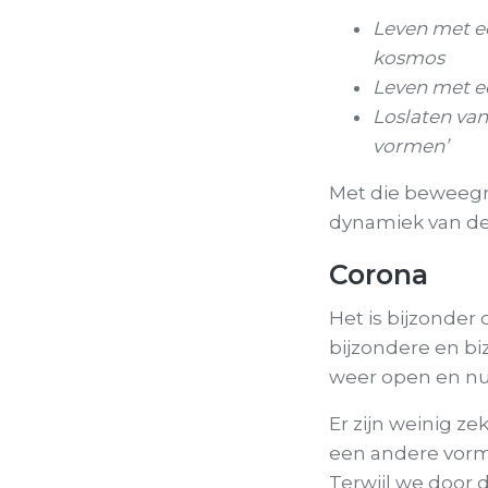
Leven met e
kosmos
Leven met ee
Loslaten va
vormen’
Met die beweegr
dynamiek van dez
Corona
Het is bijzonder
bijzondere en bi
weer open en nu 
Er zijn weinig z
een andere vorm 
Terwijl we door 