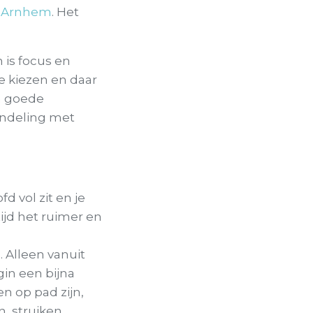
n Arnhem
. Het
n is focus en
te kiezen en daar
n goede
andeling met
d vol zit en je
ijd het ruimer en
. Alleen vanuit
gin een bijna
n op pad zijn,
, struiken,