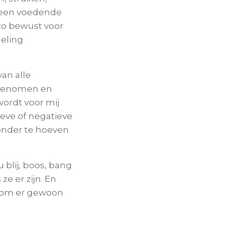
ls een voedende
zo bewust voor
eling
an alle
opgenomen en
wordt voor mij
ieve of negatieve
zonder te hoeven
u blij, boos, bang
e er zijn. En
t om er gewoon