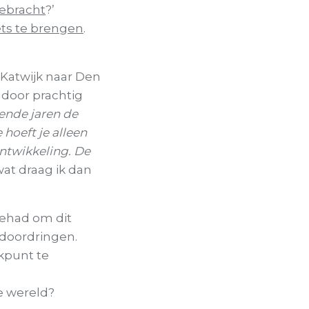
ebracht
?’
ets te brengen
.
 Katwijk naar Den
door prachtig
ende jaren de
e hoeft je alleen
ntwikkeling. De
wat draag ik dan
 gehad om dit
 doordringen.
kpunt te
de wereld?