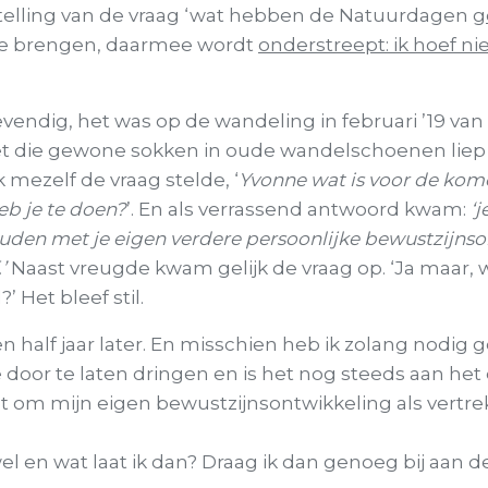
stelling van de vraag ‘wat hebben de Natuurdagen
g
te brengen, daarmee wordt
onderstreept: ik hoef ni
evendig, het was op de wandeling in februari ’19 van
et die gewone sokken in oude wandelschoenen liep 
 mezelf de vraag stelde, ‘
Yvonne wat is voor de kom
eb je te doen?
’. En als verrassend antwoord kwam:
‘j
uden met je eigen verdere persoonlijke bewustzijnso
’
Naast vreugde kwam gelijk de vraag op. ‘Ja maar, 
’ Het bleef stil.
en half jaar later. En misschien heb ik zolang nodig
door te laten dringen en is het nog steeds aan het
 om mijn eigen bewustzijnsontwikkeling als vertre
el en wat laat ik dan? Draag ik dan genoeg bij aan 