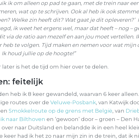
k ik om alleen op pad te gaan, met de trein naar ee
meren, wat op te schrijven. Ook al heb ik ook stemme
en? Welke zin heeft dit? Wat gaat je dit opleveren?’ 
zegd, ik weet het ergens wel, maar dat heeft – nog – 
it via de ratio aan mezelf en aan jou moet vertellen. I
 heb te volgen. Tijd maken en nemen voor wat mijn
. Ik houd jullie op de hoogte!”
 later is het de tijd om hier over te delen.
: feitelijk
en heb ik 8 keer gewandeld, waarvan 6 keer alleen.
tige routes over de
Veluwe-Posbank
, van Katwijk d
 een
Smokkelroute op de grens met België
, van
Drie
k naar Bilthoven
en ‘gewoon’ door – groen – Den H
 over naar Duitsland en belandde ik in een heel klei
 keer had ik het zo naar mijn zin in de trein, dat ik ni