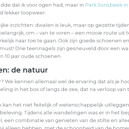
dde dat ik voor ogen had, maar in
Park Sonsbeek i
ijd lekker loopweer.
lijke inzichten: dwalen is leuk, maar op gezette tijde
belangrijk, om – van te voren – een mooie route uit 
elijk naar toe te gaan. Ook zijn goede schoenen e
must! Drie teennagels zijn gesneuveld door een w
n 10 jaar oude schoenen.
n: de natuur
? We kennen allemaal wel de ervaring dat als je hoof
ing in het bos of langs de zee, dat na verloop van t
 kan het niet feitelijk of wetenschappelijk uitleggen
 beleving. Tijdens alle wandelingen was er in het be
l, een combinatie van genieten van de stilte en allee
mij alleen hebben, met de schoonheid van de bomen