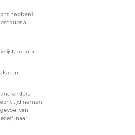
acht hebben?
berhaupt al
elijst, zonder
als een
emand anders
g echt tijd nemen
 gevoel van
ezelf, naar