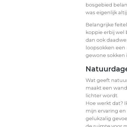
bosgebied belan
was eigenlijk alt
Belangrijke feite
koppie erbij wel 
dan ook daadwerk
loopsokken een 
gewone sokken i
Natuurdage
Wat geeft natuur
maakt een wandel
lichter wordt.
Hoe werkt dat? Ik
mijn ervaring en
gelukzalig gevoe
de ruimte voor 