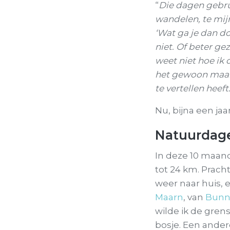
“
Die dagen gebrui
wandelen, te mij
‘Wat ga je dan do
niet. Of beter ge
weet niet hoe ik d
het gewoon maar
te vertellen heeft
Nu, bijna een jaar
Natuurdagen
In deze 10 maand
tot 24 km. Prach
weer naar huis,
Maarn
, van
Bunni
wilde ik de grens
bosje. Een andere