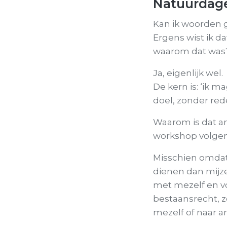
Natuurdage
Kan ik woorden 
Ergens wist ik d
waarom dat was
Ja, eigenlijk wel.
De kern is: ‘ik m
doel, zonder red
Waarom is dat an
workshop volgen,
Misschien omdat
dienen dan mijzel
met mezelf en vo
bestaansrecht, zo
mezelf of naar a