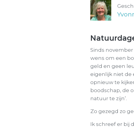
Gesch
Yvon
Natuurdag
Sinds november 
wens om een bosh
geld en geen leu
eigenlijk niet d
opnieuw te kijk
boodschap, de on
natuur te zijn’.
Zo gezegd zo ge
Ik schreef er bij