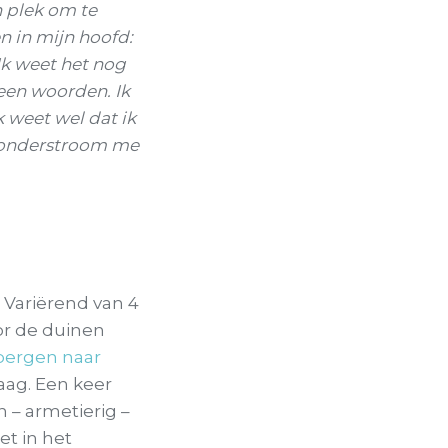
n plek om te
n in mijn hoofd:
Ik weet het nog
geen woorden. Ik
k weet wel dat ik
 onderstroom me
 Variërend van 4
oor de duinen
bergen naar
aag. Een keer
n – armetierig –
et in het