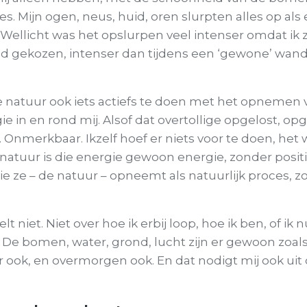
jes. Mijn ogen, neus, huid, oren slurpten alles op a
Wellicht was het opslurpen veel intenser omdat ik 
d gekozen, intenser dan tijdens een ‘gewone’ wand
de natuur ook iets actiefs te doen met het opnemen v
gie in en rond mij. Alsof dat overtollige opgelost, 
 Onmerkbaar. Ikzelf hoef er niets voor te doen, het 
natuur is die energie gewoon energie, zonder posit
die ze – de natuur – opneemt als natuurlijk proces, 
 niet. Niet over hoe ik erbij loop, hoe ik ben, of ik n
 De bomen, water, grond, lucht zijn er gewoon zoals z
r ook, en overmorgen ook. En dat nodigt mij ook ui