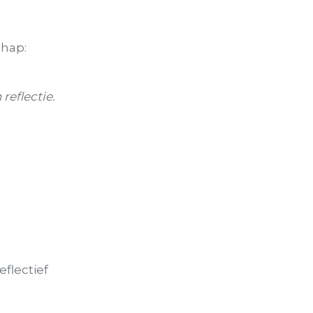
chap:
eflectie.
eflectief