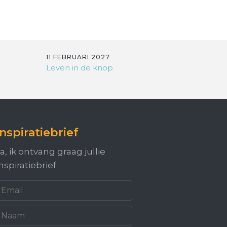
11 FEBRUARI 2027
Leven in de knop
Inspiratiebrief
a, ik ontvang graag jullie
nspiratiebrief