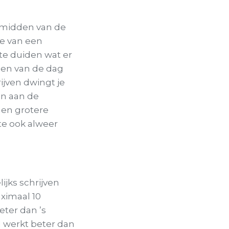
e midden van de
ie van een
 te duiden wat er
gen van de dag
ijven dwingt je
en aan de
igen grotere
fte ook alweer
ijks schrijven
aximaal 10
eter dan ’s
d werkt beter dan