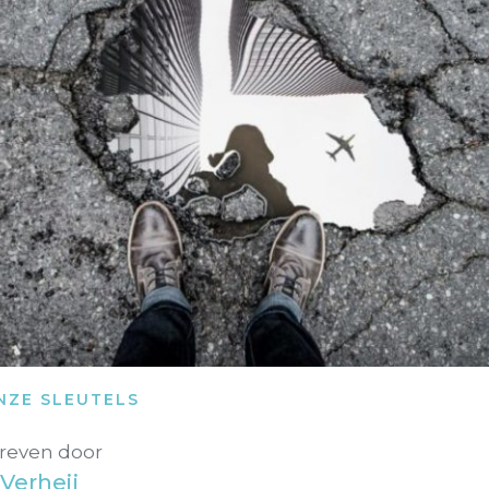
NZE SLEUTELS
reven door
Verheij