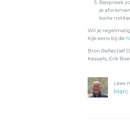
Bespreek zo
je aforisme
korte notiti
Wil je regelmati
Kijk eens bij de
N
Bron Reflectief
Kessels, Erik Boe
Lees 
Marc 