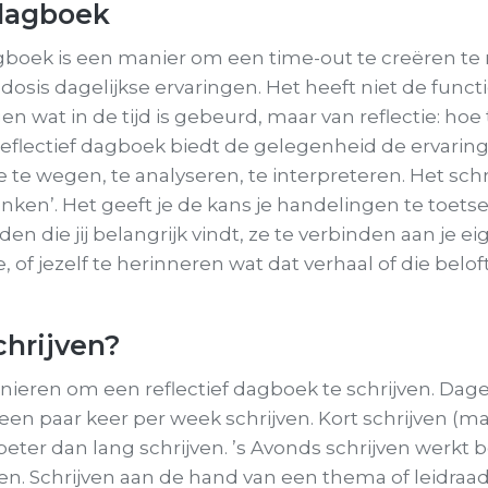
 dagboek
agboek is een manier om een time-out te creëren t
osis dagelijkse ervaringen. Het heeft niet de funct
en wat in de tijd is gebeurd, maar van reflectie: hoe
reflectief dagboek biedt de gelegenheid de ervarin
e te wegen, te analyseren, te interpreteren. Het schr
nken’. Het geeft je de kans je handelingen te toets
n die jij belangrijk vindt, ze te verbinden aan je e
e, of jezelf te herinneren wat dat verhaal of die belo
chrijven?
manieren om een reflectief dagboek te schrijven. Dagel
een paar keer per week schrijven. Kort schrijven (m
eter dan lang schrijven. ’s Avonds schrijven werkt b
en. Schrijven aan de hand van een thema of leidraa