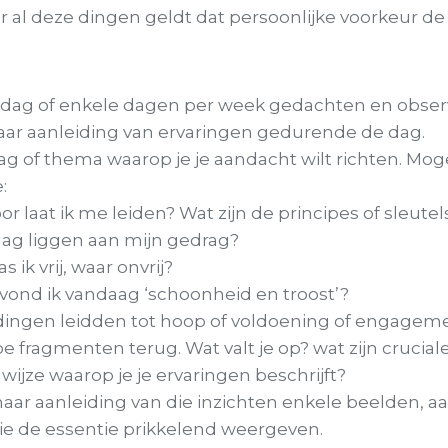
r al deze dingen geldt dat persoonlijke voorkeur de
 dag of enkele dagen per week gedachten en observat
r aanleiding van ervaringen gedurende de dag.
ag of thema waarop je je aandacht wilt richten. Moge
:
r laat ik me leiden? Wat zijn de principes of sleutel
ag liggen aan mijn gedrag?
 ik vrij, waar onvrij?
vond ik vandaag ‘schoonheid en troost’?
dingen leidden tot hoop of voldoening of engagem
oe fragmenten terug. Wat valt je op? wat zijn crucial
e wijze waarop je je ervaringen beschrijft?
aar aanleiding van die inzichten enkele beelden, a
ie de essentie prikkelend weergeven.