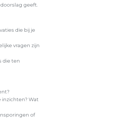
 doorslag geeft.
ies die bij je
lijke vragen zijn
s die ten
ent?
e inzichten? Wat
ansporingen of