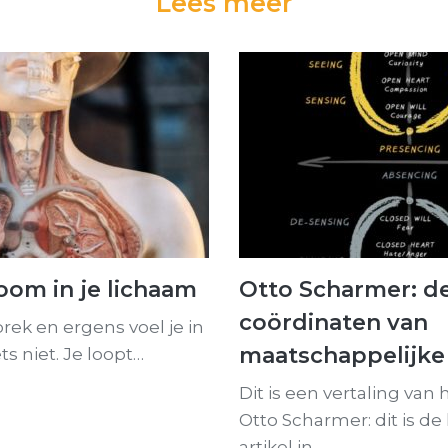
Lees meer
oom in je lichaam
Otto Scharmer: d
coördinaten van
prek en ergens voel je in
maatschappelijke
iets niet. Je loopt…
Dit is een vertaling van 
Otto Scharmer: dit is de 
artikel in…