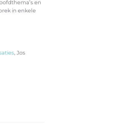
 hoofdthema’s en
prek in enkele
saties
, Jos