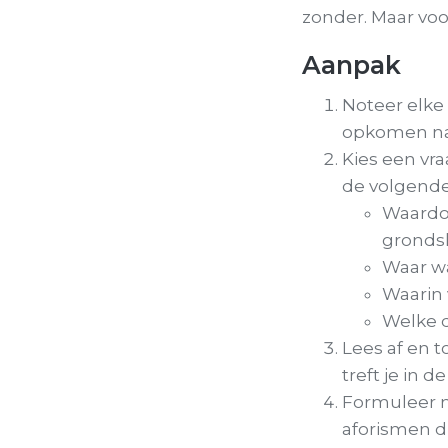
zonder. Maar voo
Aanpak
Noteer elke
opkomen naa
Kies een vra
de volgende
Waardoo
grondsl
Waar was
Waarin 
Welke 
Lees af en t
treft je in d
Formuleer n
aforismen d