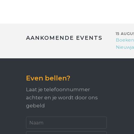
15 AUGU
AANKOMENDE EVENTS
Boeken
Nieuwja
Even bellen?
Laat je telefoonnummer
achter en je wordt door ons
gebeld