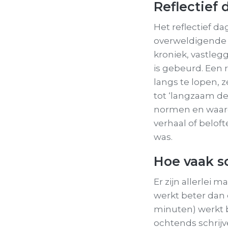
Reflectief
Het reflectief d
overweldigende d
kroniek, vastlegg
is gebeurd. Een 
langs te lopen, z
tot ‘langzaam de
normen en waarde
verhaal of beloft
was.
Hoe vaak s
Er zijn allerlei 
werkt beter dan 
minuten) werkt b
ochtends schrijv