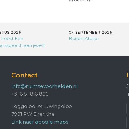
STUS 2026
04 SEPTEMBER 2026
 Feest Een
Buiten Atelier
arsspeech aan jezelf
Contact
info@ruimtevoorhelden.nl
J
+31 6 51 816 866
I
Leggeloo 29, Dwingeloo
7991 PW Drenthe
Link naar google maps