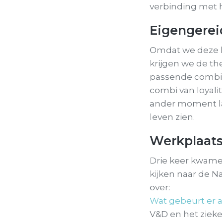
verbinding met h
Eigengerei
Omdat we deze k
krijgen we de th
passende combi 
combi van loyalit
ander moment la
leven zien.
Werkplaats
Drie keer kwame
kijken naar de N
over:
Wat gebeurt er a
V&D en het zieke