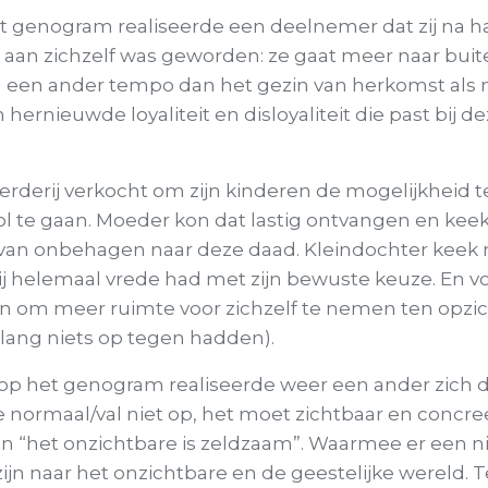
et genogram realiseerde een deelnemer dat zij na h
er aan zichzelf was geworden: ze gaat meer naar bui
in een ander tempo dan het gezin van herkomst als
ernieuwde loyaliteit en disloyaliteit die past bij de
oerderij verkocht om zijn kinderen de mogelijkheid
 te gaan. Moeder kon dat lastig ontvangen en keek 
van onbehagen naar deze daad. Kleindochter keek 
ij helemaal vrede had met zijn bewuste keuze. En 
en om meer ruimte voor zichzelf te nemen ten opzi
l lang niets op tegen hadden).
ie op het genogram realiseerde weer een ander zich 
normaal/val niet op, het moet zichtbaar en concree
in “het onzichtbare is zeldzaam”. Waarmee er een 
zijn naar het onzichtbare en de geestelijke wereld. T