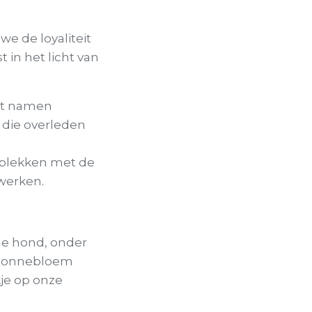
e de loyaliteit
 in het licht van
et namen
n die overleden
n/plekken met de
nwerken.
 de hond, onder
n zonnebloem
je op onze