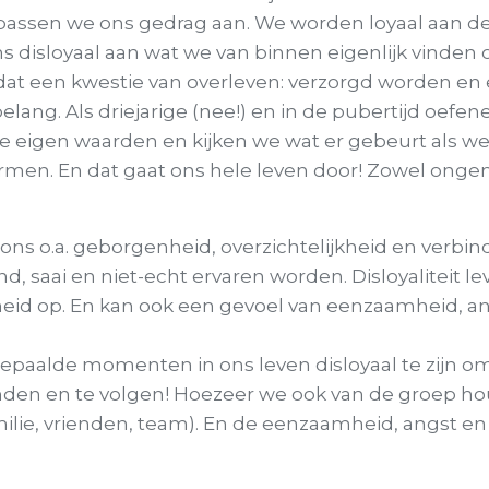
 passen we ons gedrag aan. We worden loyaal aan 
disloyaal aan wat we van binnen eigenlijk vinden o
dat een kwestie van overleven: verzorgd worden en 
elang. Als driejarige (nee!) en in de pubertijd oefe
ze eigen waarden en kijken we wat er gebeurt als we 
rmen. En dat gaat ons hele leven door! Zowel onge
t ons o.a. geborgenheid, overzichtelijkheid en verbin
nd, saai en niet-echt ervaren worden. Disloyaliteit leve
sheid op. En kan ook een gevoel van eenzaamheid, a
paalde momenten in ons leven disloyaal te zijn o
inden en te volgen! Hoezeer we ook van de groep h
ilie, vrienden, team). En de eenzaamheid, angst en