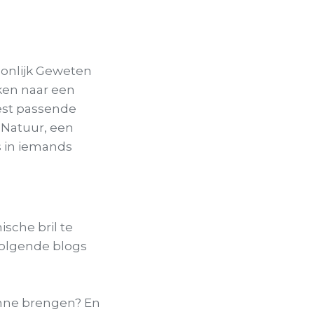
onlijk Geweten
eken naar een
est passende
r Natuur, een
s in iemands
sche bril te
 volgende blogs
unne brengen? En