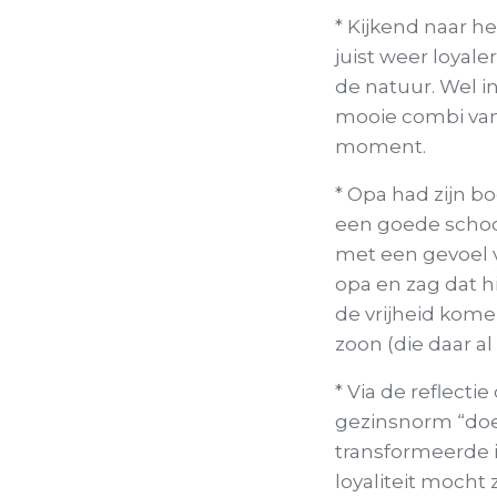
* Kijkend naar h
juist weer loyal
de natuur. Wel 
mooie combi van h
moment.
* Opa had zijn b
een goede school
met een gevoel 
opa en zag dat h
de vrijheid kom
zoon (die daar a
* Via de reflect
gezinsnorm “doe 
transformeerde 
loyaliteit mocht 