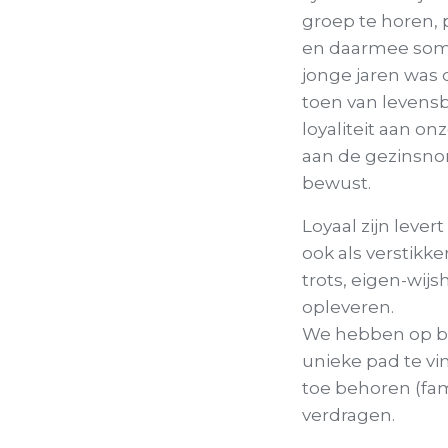
groep te horen,
en daarmee soms 
jonge jaren was 
toen van levensb
loyaliteit aan on
aan de gezinsno
bewust.
Loyaal zijn lever
ook als verstikke
trots, eigen-wij
opleveren.
We hebben op be
unieke pad te v
toe behoren (fam
verdragen.