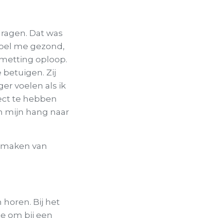
ragen. Dat was
 voel me gezond,
smetting oploop.
betuigen. Zij
ger voelen als ik
ect te hebben
an mijn hang naar
et maken van
 horen. Bij het
te om bij een