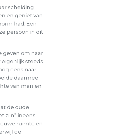
aar scheiding
ten en geniet van
 norm had. Een
ze persoon in dit
 te geven om naar
eigenlijk steeds
nog eens naar
voelde daarmee
chte van man en
dat de oude
t zijn” ineens
nieuwe ruimte en
erwijl de