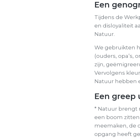
Een genogr
Tijdens de Werkp
en disloyaliteit
Natuur.
We gebruikten 
(ouders, opa’s, 
zijn, geëmigreerd
Vervolgens kleur
Natuur hebben er
Een greep 
* Natuur brengt 
een boom zitten 
meemaken, de on
opgang heeft ge