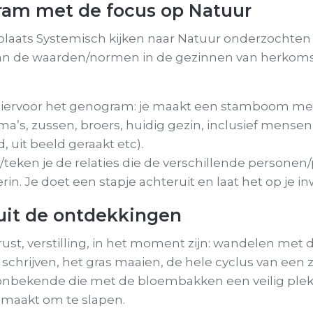
am met de focus op Natuur
laats Systemisch kijken naar Natuur onderzochten w
 aan de waarden/normen in de gezinnen van herkomst
hiervoor het genogram: je maakt een stamboom m
oma’s, zussen, broers, huidig gezin, inclusief mense
, uit beeld geraakt etc).
/teken je de relaties die de verschillende persone
in. Je doet een stapje achteruit en laat het op je i
uit de ontdekkingen
rust, verstilling, in het moment zijn: wandelen met
schrijven, het gras maaien, de hele cyclus van ee
bekende die met de bloembakken een veilig plek
maakt om te slapen.