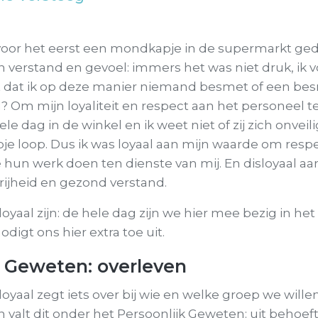
voor het eerst een mondkapje in de supermarkt ged
jn verstand en gevoel: immers het was niet druk, ik
it dat ik op deze manier niemand besmet of een be
Om mijn loyaliteit en respect aan het personeel te 
le dag in de winkel en ik weet niet of zij zich onveili
e loop. Dus ik was loyaal aan mijn waarde om resp
 hun werk doen ten dienste van mij. En disloyaal a
rijheid en gezond verstand.
sloyaal zijn: de hele dag zijn we hier mee bezig in h
digt ons hier extra toe uit.
k Geweten: overleven
sloyaal zegt iets over bij wie en welke groep we willen
n valt dit onder het Persoonlijk Geweten: uit behoef