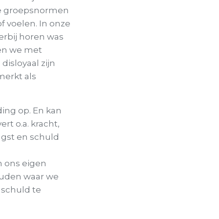
de groepsnormen
f voelen. In onze
erbij horen was
nen we met
disloyaal zijn
merkt als
ding op. En kan
rt o.a. kracht,
ngst en schuld
m ons eigen
ouden waar we
 schuld te