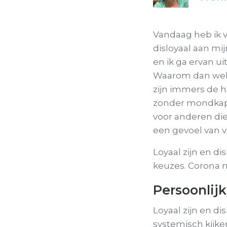
Vandaag heb ik 
disloyaal aan mi
en ik ga ervan u
Waarom dan wel? 
zijn immers de he
zonder mondkapj
voor anderen die
een gevoel van v
Loyaal zijn en di
keuzes. Corona no
Persoonlij
Loyaal zijn en di
systemisch kijke