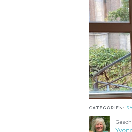
CATEGORIEN:
S
Gesch
Yvon